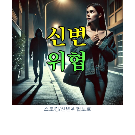
스토킹/신변위협보호