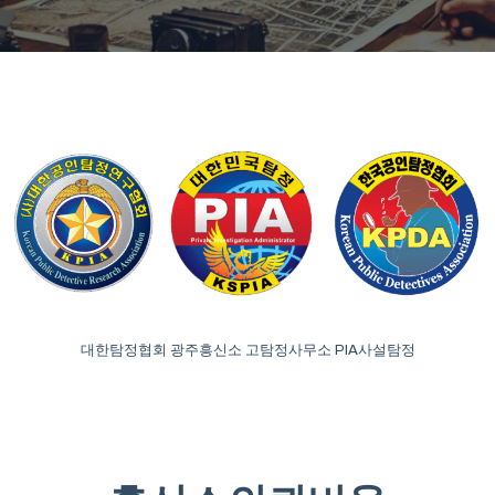
대한탐정협회 광주흥신소 고탐정사무소 PIA사설탐정