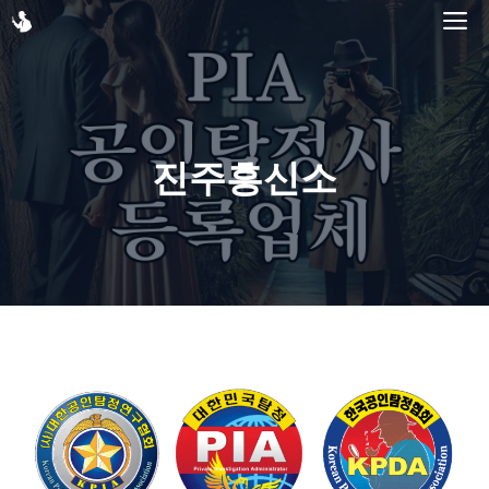
Skip
M
to
content
진주흥신소