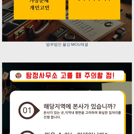
법부법인 율강 MOU체결