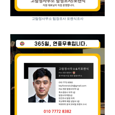
고탐정사무소 팀장조사 포렌식조사